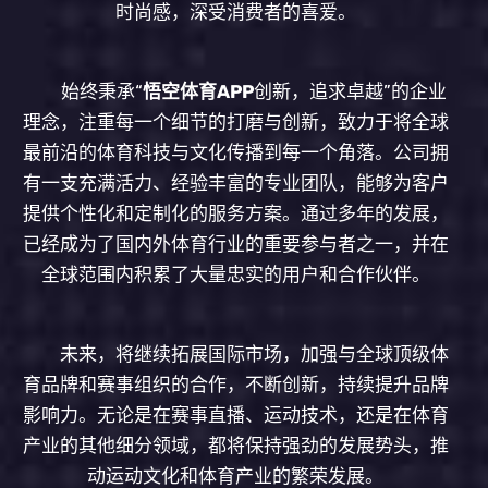
时尚感，深受消费者的喜爱。
始终秉承“
悟空体育APP
创新，追求卓越”的企业
理念，注重每一个细节的打磨与创新，致力于将全球
最前沿的体育科技与文化传播到每一个角落。公司拥
有一支充满活力、经验丰富的专业团队，能够为客户
提供个性化和定制化的服务方案。通过多年的发展，
已经成为了国内外体育行业的重要参与者之一，并在
全球范围内积累了大量忠实的用户和合作伙伴。
未来，将继续拓展国际市场，加强与全球顶级体
育品牌和赛事组织的合作，不断创新，持续提升品牌
影响力。无论是在赛事直播、运动技术，还是在体育
产业的其他细分领域，都将保持强劲的发展势头，推
动运动文化和体育产业的繁荣发展。