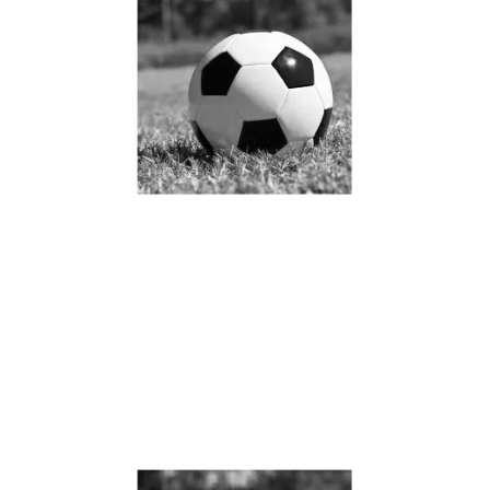
2006年火箭对阵奇才姚明
精彩表现回顾与赛场瞬间
分析