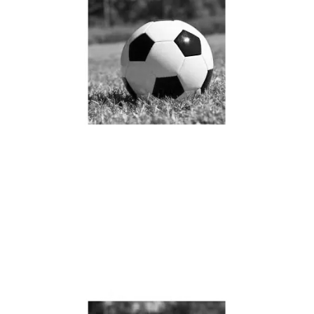
迈尼昂：从青涩新星到足
球场上的璀璨明珠之路