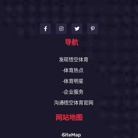
导航
发现悟空体育
体育热点
体育明星
企业服务
沟通悟空体育官网
网站地图
SiteMap